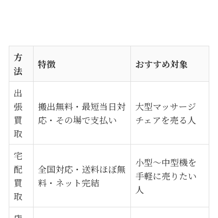
方
特徴
おすすめ対象
法
出
張
搬出無料・最短当日対
大型マッサージ
買
応・その場で支払い
チェアを売る人
取
宅
小型〜中型機を
配
全国対応・送料ほぼ無
手軽に売りたい
買
料・ネット完結
人
取
店