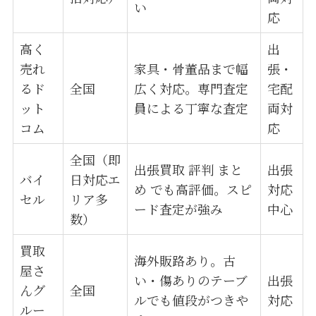
い
応
高く
出
売れ
家具・骨董品まで幅
張・
るド
全国
広く対応。専門査定
宅配
ット
員による丁寧な査定
両対
コム
応
全国（即
出張買取 評判 まと
出張
バイ
日対応エ
め でも高評価。スピ
対応
セル
リア多
ード査定が強み
中心
数）
買取
海外販路あり。古
屋さ
い・傷ありのテーブ
出張
んグ
全国
ルでも値段がつきや
対応
ルー