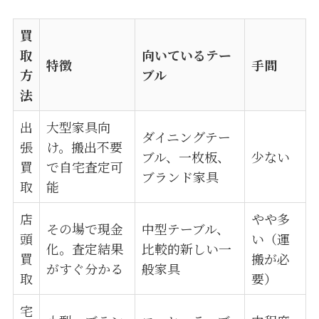
買
取
向いているテー
特徴
手間
方
ブル
法
出
大型家具向
ダイニングテー
張
け。搬出不要
ブル、一枚板、
少ない
買
で自宅査定可
ブランド家具
取
能
店
やや多
その場で現金
中型テーブル、
頭
い（運
化。査定結果
比較的新しい一
買
搬が必
がすぐ分かる
般家具
取
要）
宅