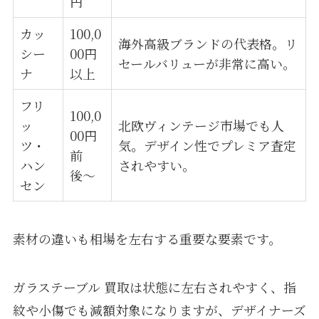
円
カッ
100,0
海外高級ブランドの代表格。リ
シー
00円
セールバリューが非常に高い。
ナ
以上
フリ
100,0
ッ
北欧ヴィンテージ市場でも人
00円
ツ・
気。デザイン性でプレミア査定
前
ハン
されやすい。
後〜
セン
素材の違いも相場を左右する重要な要素です。
ガラステーブル 買取は状態に左右されやすく、指
紋や小傷でも減額対象になりますが、デザイナーズ