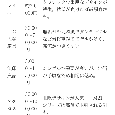
クラシックで重厚なデザインが
マル
約30,
特徴。状態が良ければ高額査定
ニ
000円
も。
30,00
IDC
無垢材や北欧風モダンテーブル
0〜7
大塚
など素材重視のモデルが多く、
0,000
家具
高値がつきやすい。
円
5,00
無印
0〜1
シンプルで需要が高いが、定価
良品
5,000
が手頃なため相場は低め。
円
30,00
北欧デザインが人気。「M21」
アク
0〜10
シリーズは高額で取引される例
タス
0,000
も。