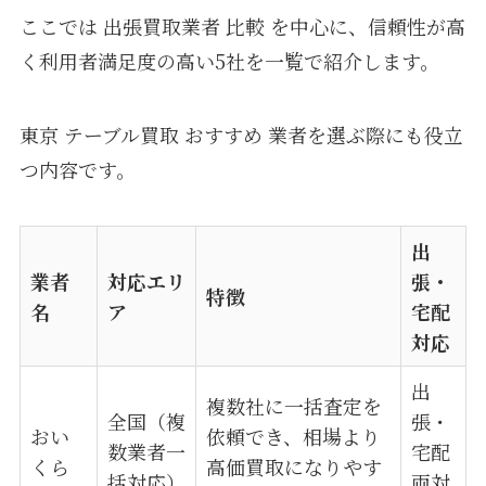
ここでは 出張買取業者 比較 を中心に、信頼性が高
く利用者満足度の高い5社を一覧で紹介します。
東京 テーブル買取 おすすめ 業者を選ぶ際にも役立
つ内容です。
出
業者
対応エリ
張・
特徴
名
ア
宅配
対応
出
複数社に一括査定を
全国（複
張・
おい
依頼でき、相場より
数業者一
宅配
くら
高価買取になりやす
括対応）
両対